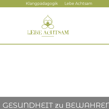
Navigation
Klangpädagogik
Lebe Achtsam
überspringen
Navigation
überspringen
GESUNDHEIT zu BEWAHREN 